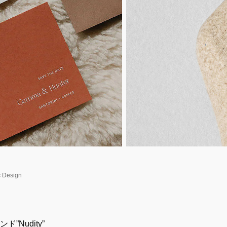
 Design
Nudity”